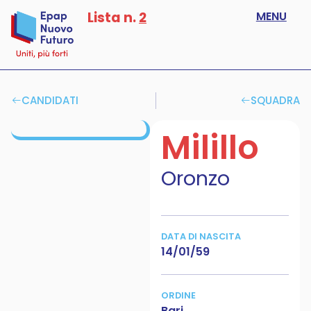
Lista n.
2
MENU
CANDIDATI
SQUADRA
Milillo
Oronzo
DATA DI NASCITA
14/01/59
ORDINE
Bari