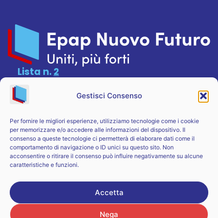
Lista n.
2
CONTATTI
SITEMAP
Gestisci Consenso
Agronomi & Forestali
Candidati
Per fornire le migliori esperienze, utilizziamo tecnologie come i cookie
Chimici & Fisici
La squadra
per memorizzare e/o accedere alle informazioni del dispositivo. Il
Geologi
Il programma
consenso a queste tecnologie ci permetterà di elaborare dati come il
Elezioni
comportamento di navigazione o ID unici su questo sito. Non
acconsentire o ritirare il consenso può influire negativamente su alcune
Contatti
caratteristiche e funzioni.
Privacy policy
Accetta
Cookie policy
Nega