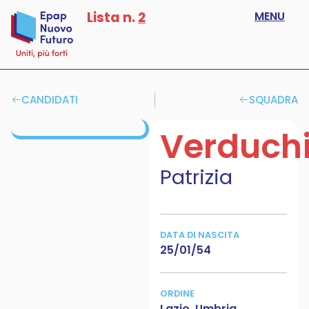
Lista n.
2
MENU
CANDIDATI
SQUADRA
Verduch
Patrizia
DATA DI NASCITA
25/01/54
ORDINE
Lazio, Umbria,