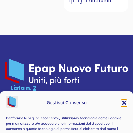
i programmi futuri.
Lista n.
2
CONTATTI
SITEMAP
Gestisci Consenso
Agronomi & Forestali
Candidati
Per fornire le migliori esperienze, utilizziamo tecnologie come i cookie
Chimici & Fisici
La squadra
per memorizzare e/o accedere alle informazioni del dispositivo. Il
Geologi
Il programma
consenso a queste tecnologie ci permetterà di elaborare dati come il